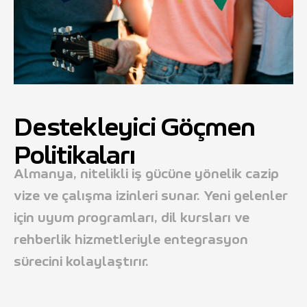
Destekleyici Göçmen
Politikaları
Almanya, nitelikli iş gücüne yönelik cazip
vize ve çalışma izinleri sunar. Yeni gelenler
için uyum programları, dil kursları ve
rehberlik hizmetleriyle entegrasyon
sürecini kolaylaştırır.