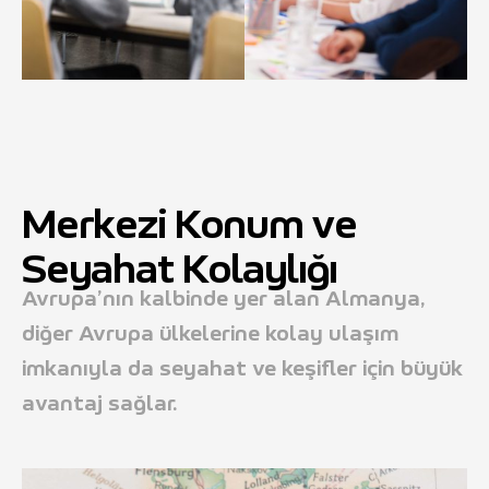
Merkezi Konum ve
Seyahat Kolaylığı
Avrupa’nın kalbinde yer alan Almanya,
diğer Avrupa ülkelerine kolay ulaşım
imkanıyla da seyahat ve keşifler için büyük
avantaj sağlar.