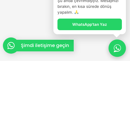
Şu anda çevrimdışıyız. Mesajınızı
bırakın, en kısa sürede dönüş
yapalım.
WhatsApp'tan Yaz
Şimdi iletişime geçin
Almanya’ya Adım Adım Yolculuğunuz Başlasın
A
l
m
a
n
y
a
’
y
a
H
a
z
ı
r
l
ı
k
:
B
a
ş
a
r
ı
R
e
h
b
e
r
i