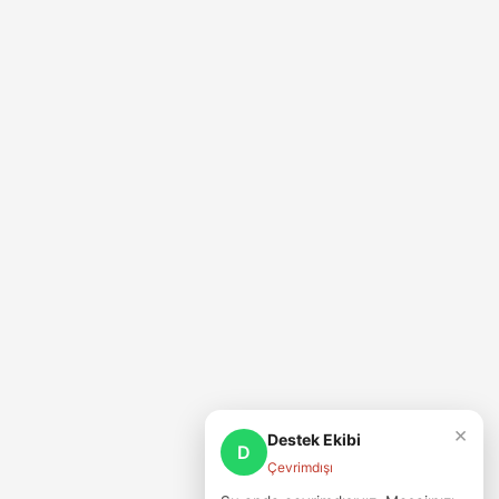
×
Destek Ekibi
D
Çevrimdışı